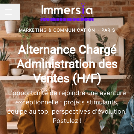
Partager la page
MENU CARRIÈRE
MARKETING & COMMUNICATION
·
PARIS
Alternance Chargé
Administration des
Ventes (H/F)
L'opportunité de rejoindre une aventure
exceptionnelle : projets stimulants,
équipe au top, perspectives d'évolution.
Postulez !