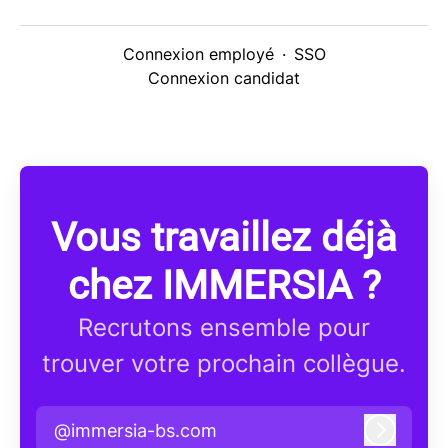
Connexion employé
·
SSO
Connexion candidat
Vous travaillez déjà
chez IMMERSIA ?
Recrutons ensemble pour
trouver votre prochain collègue.
@immersia-bs.com
Connex