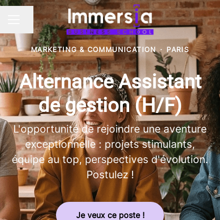
Partager la page
MENU CARRIÈRE
MARKETING & COMMUNICATION
·
PARIS
Alternance Assistant
de gestion (H/F)
L'opportunité de rejoindre une aventure
exceptionnelle : projets stimulants,
équipe au top, perspectives d'évolution.
Postulez !
Je veux ce poste !