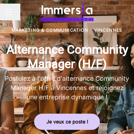
Partager la page
MENU CARRIÈRE
MARKETING & COMMUNICATION
·
VINCENNES
Alternance Community
Manager (H/F)
Postulez à l'offre d'alternance Community
Manager H/F à Vincennes et rejoignez
une entreprise dynamique !
Je veux ce poste !