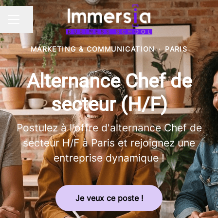
Partager la page
MENU CARRIÈRE
MARKETING & COMMUNICATION
·
PARIS
Alternance Chef de
secteur (H/F)
Postulez à l'offre d'alternance Chef de
secteur H/F à Paris et rejoignez une
entreprise dynamique !
Je veux ce poste !