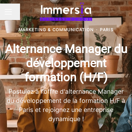
Partager la page
MENU CARRIÈRE
MARKETING & COMMUNICATION
·
PARIS
Alternance Manager du
développement
formation (H/F)
Postulez à l'offre d'alternance Manager
du développement de la formation H/F à
Paris et rejoignez une entreprise
dynamique !