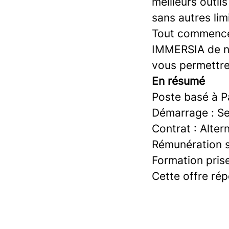
meilleurs outil
sans autres lim
Tout commence 
IMMERSIA de ni
vous permettre
En résumé
Poste basé à P
Démarrage : S
Contrat : Alter
Rémunération s
Formation prise
Cette offre ré