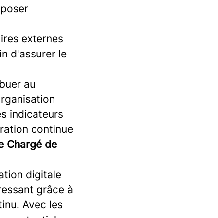
oposer
aires externes
in d'assurer le
ibuer au
organisation
s indicateurs
ration continue
ue Chargé de
ion digitale
ressant grâce à
inu. Avec les