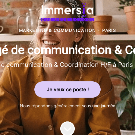
MARKETING & COMMUNICATION
·
PARIS
gé de communication & Co
 de communication & Coordination H/F à Paris 
Je veux ce poste !
Nous répondons généralement sous
une journée