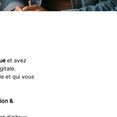
que
et avez
itale.
le et qui vous
ion &