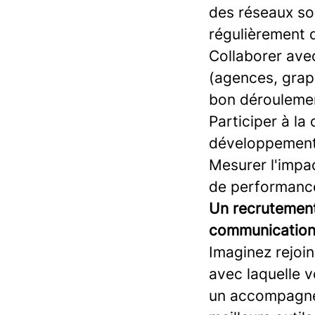
des réseaux soc
régulièrement 
Collaborer avec
(agences, graph
bon dérouleme
Participer à la
développement d
Mesurer l'impa
de performance
Un recrutement
communication 
Imaginez rejoi
avec laquelle 
un accompagnem