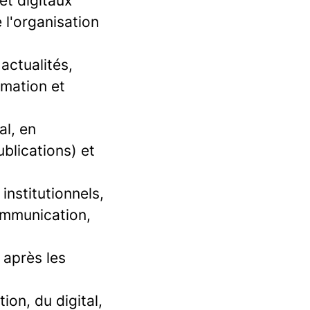
et digitaux
 l'organisation
actualités,
rmation et
al, en
ublications) et
institutionnels,
ommunication,
 après les
ion, du digital,