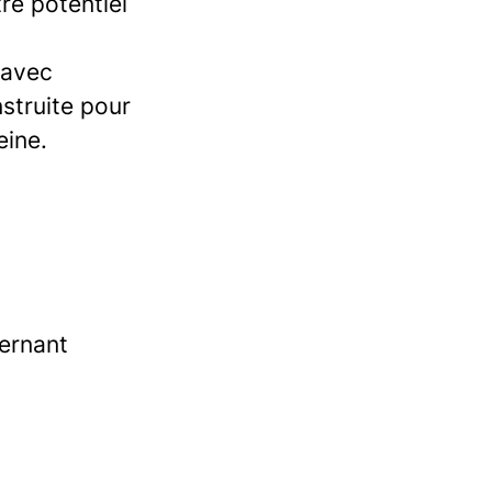
re potentiel
 avec
struite pour
eine.
ternant