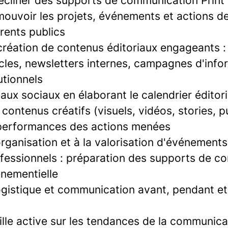
écliner des supports de communication Print 
ouvoir les projets, événements et actions de
rents publics
 création de contenus éditoriaux engageants : 
icles, newsletters internes, campagnes d'info
utionnels
aux sociaux en élaborant le calendrier éditori
contenus créatifs (visuels, vidéos, stories, p
 performances des actions menées
organisation et à la valorisation d'événements 
rofessionnels : préparation des supports de c
nementielle
ogistique et communication avant, pendant et
ille active sur les tendances de la communicat