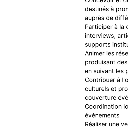
Concevoir et d
destinés à prom
auprès de diffé
Participer à la
interviews, art
supports instit
Animer les rése
produisant des 
en suivant les
Contribuer à l'
culturels et p
couverture évé
Coordination l
événements
Réaliser une ve