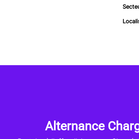
Secteu
Locali
Alternance Char