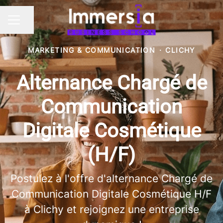
Partager la page
MENU CARRIÈRE
MARKETING & COMMUNICATION
·
CLICHY
Alternance Chargé de
Communication
Digitale Cosmétique
(H/F)
Postulez à l'offre d'alternance Chargé de
Communication Digitale Cosmétique H/F
à Clichy et rejoignez une entreprise