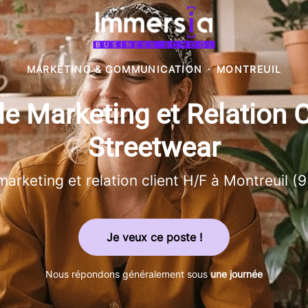
MARKETING & COMMUNICATION
·
MONTREUIL
e Marketing et Relation C
Streetwear
marketing et relation client H/F à Montreuil (
Je veux ce poste !
Nous répondons généralement sous
une journée