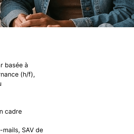
r basée à
nance (h/f),
u
n cadre
-mails, SAV de