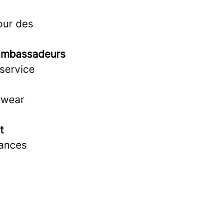
our des
 ambassadeurs
 service
twear
t
ances