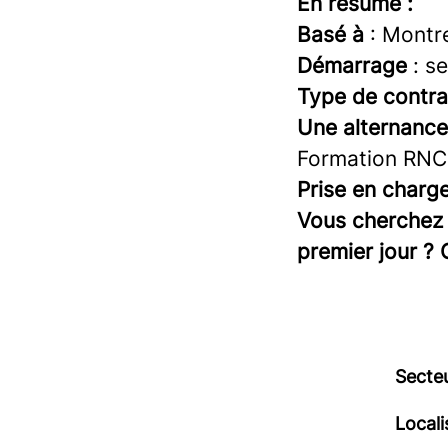
En résumé :
Basé à
: Montre
Démarrage
: s
Type de contra
Une alternanc
Formation RNCP
Prise en charge
Vous cherchez 
premier jour ? 
Secteu
Locali